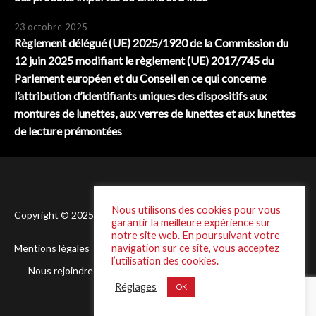
23 octobre 2025
Règlement délégué (UE) 2025/1920 de la Commission du
12 juin 2025 modifiant le règlement (UE) 2017/745 du
Parlement européen et du Conseil en ce qui concerne
l’attribution d’identifiants uniques des dispositifs aux
montures de lunettes, aux verres de lunettes et aux lunettes
de lecture prémontées
Nous utilisons des cookies pour vous
Copyright © 2025 Laffineur - Conception :
DSI One
garantir la meilleure expérience sur
notre site web. En poursuivant votre
navigation sur ce site, vous acceptez
Mentions légales
Politique de Confidentialité
l’utilisation des cookies.
Nous rejoindre
Réglages
OK