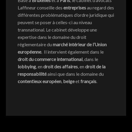
Basé à
Bruxelles
et à
Paris
, le cabinet d’avocats
Laffineur conseille des
entreprises
au regard des
différentes problématiques d’ordre juridique qui
peuvent se poser à celles-ci au niveau
transnational. Le cabinet développe une
expertise dans le domaine du droit
réglementaire du
marché intérieur de l’Union
européenne
. Il intervient également dans le
droit du commerce international
, dans le
lobbying
, en
droit des affaires
, en
droit de la
responsabilité
ainsi que dans le domaine du
contentieux européen
,
belge
et
français
.