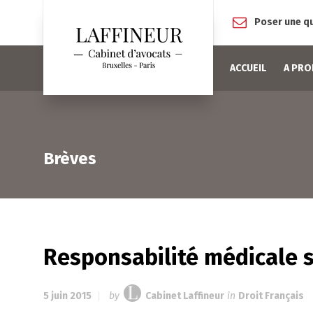
Poser une q
ACCUEIL
A PR
Brèves
Responsabilité médicale s
5 juin 2015
by
Cabinet Laffineur
in
Droit Français