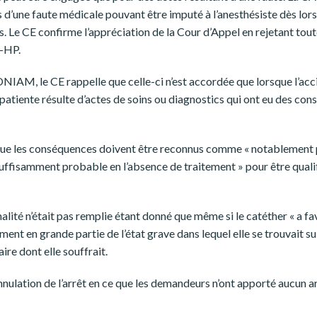
 d’une faute médicale pouvant être imputé à l’anesthésiste dès lor
es. Le CE confirme l’appréciation de la Cour d’Appel en rejetant tou
P-HP.
’ONIAM, le CE rappelle que celle-ci n’est accordée que lorsque l’acc
 patiente résulte d’actes de soins ou diagnostics qui ont eu des co
 que les conséquences doivent être reconnus comme « notablement 
suffisamment probable en l’absence de traitement » pour être qualif
alité n’était pas remplie étant donné que même si le catéther « a fa
ement en grande partie de l’état grave dans lequel elle se trouvait su
ire dont elle souffrait.
annulation de l’arrêt en ce que les demandeurs n’ont apporté aucun 