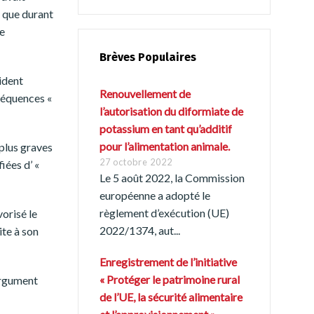
s que durant
te
Brèves Populaires
ident
Renouvellement de
nséquences «
l’autorisation du diformiate de
potassium en tant qu’additif
pour l’alimentation animale.
plus graves
27 octobre 2022
iées d’ «
Le 5 août 2022, la Commission
européenne a adopté le
règlement d’exécution (UE)
vorisé le
2022/1374, aut...
ite à son
Enregistrement de l’initiative
« Protéger le patrimoine rural
argument
de l’UE, la sécurité alimentaire