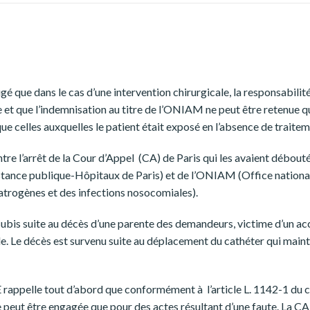
ugé que dans le cas d’une intervention chirurgicale, la responsabilit
e et que l’indemnisation au titre de l’ONIAM ne peut être retenue q
 celles auxquelles le patient était exposé en l’absence de traitem
re l’arrêt de la Cour d’Appel (CA) de Paris qui les avaient débouté
stance publique-Hôpitaux de Paris) et de l’ONIAM (Office nationa
atrogènes et des infections nosocomiales).
ubis suite au décès d’une parente des demandeurs, victime d’un ac
le. Le décès est survenu suite au déplacement du cathéter qui mainte
E rappelle tout d’abord que conformément à l’article L. 1142-1 du c
e peut être engagée que pour des actes résultant d’une faute. La CA