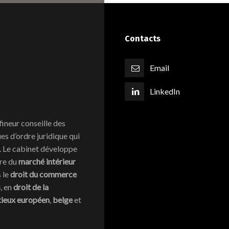
Contacts
Email
LinkedIn
fineur conseille des
s d’ordre juridique qui
l. Le cabinet développe
ire du
marché intérieur
s le
droit du commerce
s
, en
droit de la
tieux européen
,
belge
et