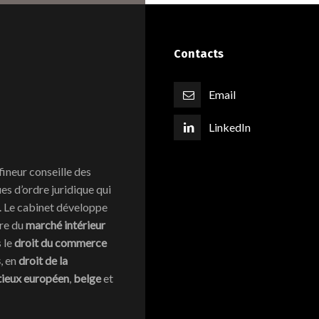
Contacts
Email
LinkedIn
fineur conseille des
s d’ordre juridique qui
l. Le cabinet développe
ire du
marché intérieur
s le
droit du commerce
s
, en
droit de la
tieux européen
,
belge
et