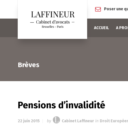
Poser une q
ACCUEIL
A PR
Brèves
Pensions d’invalidité
22 juin 2015
by
Cabinet Laffineur
in
Droit Europée