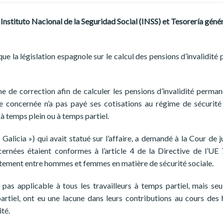
stituto Nacional de la Seguridad Social (INSS) et Tesorería génér
ue la législation espagnole sur le calcul des pensions d’invalidit
e de correction afin de calculer les pensions d’invalidité perman
e concernée n’a pas payé ses cotisations au régime de sécurité 
 à temps plein ou à temps partiel.
alicia ») qui avait statué sur l’affaire, a demandé à la Cour de ju
rnées étaient conformes à l’article 4 de la Directive de l’UE 
aitement entre hommes et femmes en matière de sécurité sociale.
pas applicable à tous les travailleurs à temps partiel, mais se
partiel, ont eu une lacune dans leurs contributions au cours des 
ité.