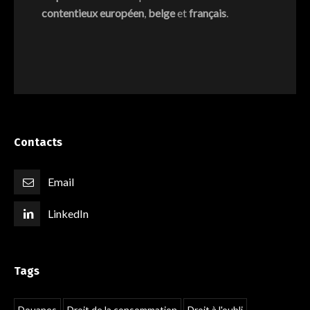
contentieux européen
,
belge
et
français
.
Contacts
Email
LinkedIn
Tags
Douanes
Droit de la consommation
Droit à l'oubli