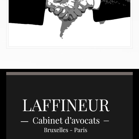
Switch The Language
Français
English
Italiano
Español
Português