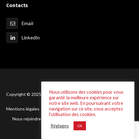
Contacts
Email
LinkedIn
Nous utilisons des cookies pour vous
Copyright © 2025 Laffineur - Conception :
DSI One
garantir la meilleure expérience sur
notre site web. En poursuivant votre
Mentions légales
Politique de Confidentialité
navigation sur ce site, vous acceptez
l’utilisation des cookies.
Nous rejoindre
Réglages
OK