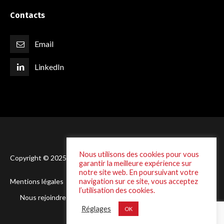
Contacts
Email
LinkedIn
Nous utilisons des cookies pour vous
Copyright © 2025 Laffineur - Conception :
DSI One
garantir la meilleure expérience sur
notre site web. En poursuivant votre
navigation sur ce site, vous acceptez
Mentions légales
Politique de Confidentialité
l’utilisation des cookies.
Nous rejoindre
Réglages
OK