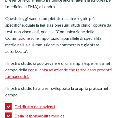
i medicinali (EMA) a Londra.
Queste leggi vanno completate da altre regole più
specifiche, quale la legislazione sugli studi clinici, oppure da
testi non vincolanti, quale la “Comunicazione della
Commissione sulle importazioni parallele di specialità
medicinali la cui immissione in commercio è già stata
autorizzata”.
Il nostro studio si puo’ avvalere di una ampia esperienza nel
campo della
consulenza ad aziende che fabbricano prodotti
farmaceutici
.
Il nostro studio ha altresi’ sviluppato la propria pratica nel
Switch The Language
campo :
Del diritto dei pazienti
Della responsabilità medica
Français
English