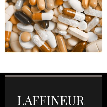
Switch The Language
Français
English
Italiano
Español
Português